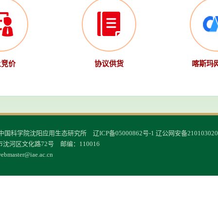
上竞价
协议供货
喀斯玛
© 中国科学院沈阳应用生态研究所
辽ICP备05000862号-1
辽公网安备210103020
沈河区文化路72号 邮编：110016
ebmaster@iae.ac.cn