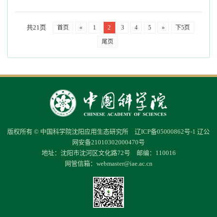
共21页
2
首页
«
1
3
4
5
»
下5页
尾页
版权所有 © 中国科学院沈阳应用生态研究所
辽ICP备05000862号-1
辽公
网安备21010302000470号
地址：沈阳市沈河区文化路72号 邮编：110016
网管信箱：
webmaster@iae.ac.cn