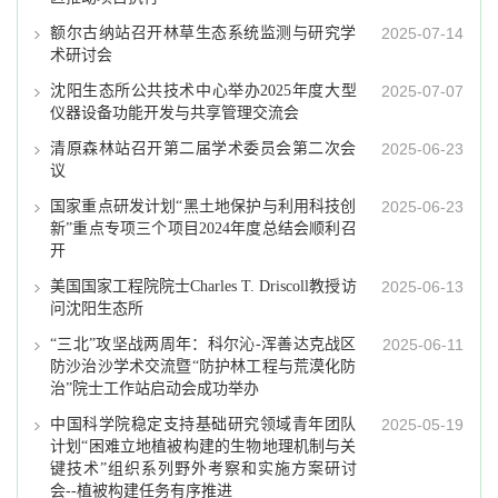
额尔古纳站召开林草生态系统监测与研究学
2025-07-14
术研讨会
沈阳生态所公共技术中心举办2025年度大型
2025-07-07
仪器设备功能开发与共享管理交流会
清原森林站召开第二届学术委员会第二次会
2025-06-23
议
国家重点研发计划“黑土地保护与利用科技创
2025-06-23
新”重点专项三个项目2024年度总结会顺利召
开
美国国家工程院院士Charles T. Driscoll教授访
2025-06-13
问沈阳生态所
“三北”攻坚战两周年：科尔沁-浑善达克战区
2025-06-11
防沙治沙学术交流暨“防护林工程与荒漠化防
治”院士工作站启动会成功举办
中国科学院稳定支持基础研究领域青年团队
2025-05-19
计划“困难立地植被构建的生物地理机制与关
键技术”组织系列野外考察和实施方案研讨
会--植被构建任务有序推进